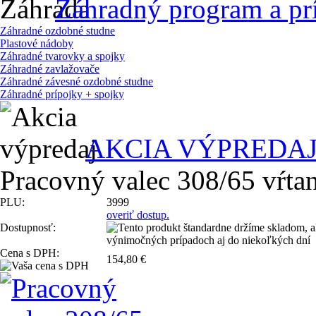
Záhradný program a pr
Záhradné ozdobné studne
Plastové nádoby
Záhradné tvarovky a spojky
Záhradné zavlažovače
Záhradné závesné ozdobné studne
Záhradné prípojky + spojky
AKCIA VÝPREDA
Pracovný valec 308/65 vŕta
PLU:
3999
overiť dostup.
Dostupnosť:
Cena s DPH:
154,80 €