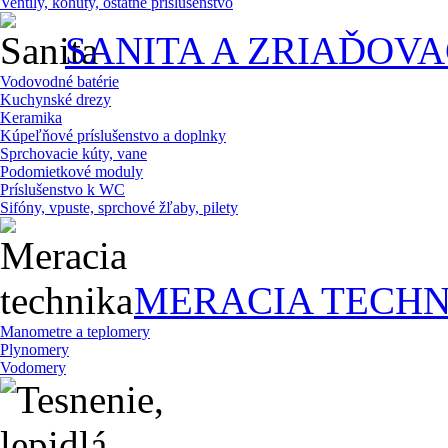
Ventily, kohúty, ostatné príslušenstvo
SANITA A ZRIAĎOV
Vodovodné batérie
Kuchynské drezy
Keramika
Kúpeľňové príslušenstvo a doplnky
Sprchovacie kúty, vane
Podomietkové moduly
Príslušenstvo k WC
Sifóny, vpuste, sprchové žľaby, pilety
MERACIA TECHN
Manometre a teplomery
Plynomery
Vodomery