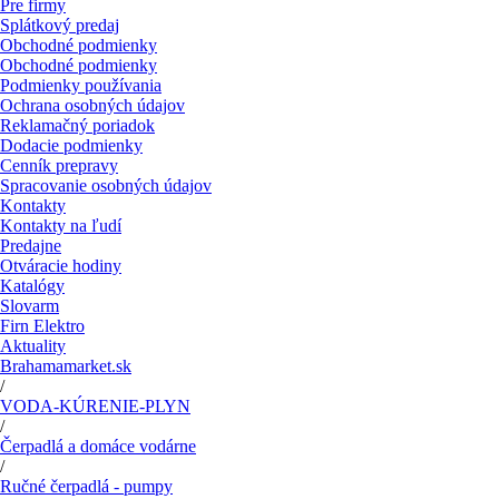
Pre firmy
Splátkový predaj
Obchodné podmienky
Obchodné podmienky
Podmienky používania
Ochrana osobných údajov
Reklamačný poriadok
Dodacie podmienky
Cenník prepravy
Spracovanie osobných údajov
Kontakty
Kontakty na ľudí
Predajne
Otváracie hodiny
Katalógy
Slovarm
Firn Elektro
Aktuality
Brahamamarket.sk
/
VODA-KÚRENIE-PLYN
/
Čerpadlá a domáce vodárne
/
Ručné čerpadlá - pumpy