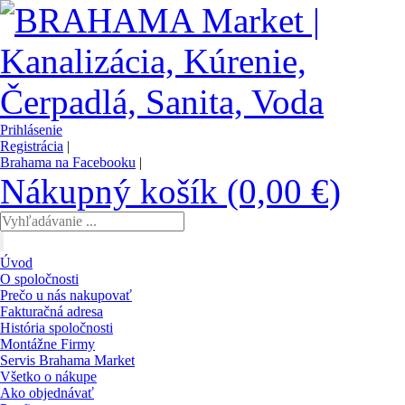
Prihlásenie
Registrácia
|
Brahama na Facebooku
|
Nákupný košík (0,00 €)
Úvod
O spoločnosti
Prečo u nás nakupovať
Fakturačná adresa
História spoločnosti
Montážne Firmy
Servis Brahama Market
Všetko o nákupe
Ako objednávať