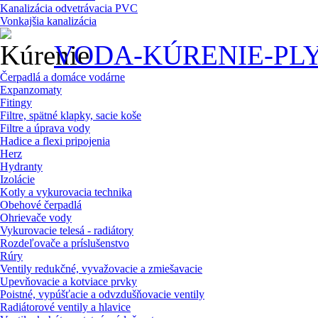
Kanalizácia odvetrávacia PVC
Vonkajšia kanalizácia
VODA-KÚRENIE-PL
Čerpadlá a domáce vodárne
Expanzomaty
Fitingy
Filtre, spätné klapky, sacie koše
Filtre a úprava vody
Hadice a flexi pripojenia
Herz
Hydranty
Izolácie
Kotly a vykurovacia technika
Obehové čerpadlá
Ohrievače vody
Vykurovacie telesá - radiátory
Rozdeľovače a príslušenstvo
Rúry
Ventily redukčné, vyvažovacie a zmiešavacie
Upevňovacie a kotviace prvky
Poistné, vypúšťacie a odvzdušňovacie ventily
Radiátorové ventily a hlavice