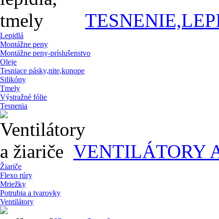
TESNENIE,LEP
Lepidlá
Montážne peny
Montážne peny-príslušenstvo
Oleje
Tesniace pásky,nite,konope
Silikóny
Tmely
Výstražné fólie
Tesnenia
VENTILÁTORY A
Žiariče
Flexo rúry
Mriežky
Potrubia a tvarovky
Ventilátory