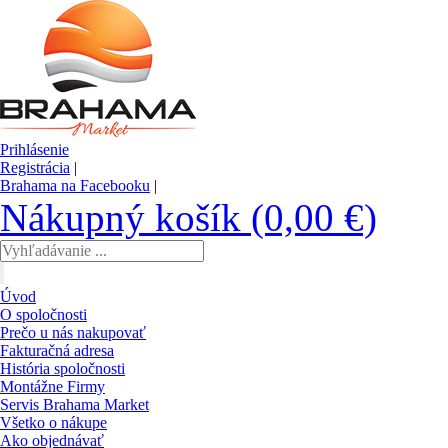
Prihlásenie
Registrácia
|
Brahama na Facebooku
|
Nákupný košík (0,00 €)
Úvod
O spoločnosti
Prečo u nás nakupovať
Fakturačná adresa
História spoločnosti
Montážne Firmy
Servis Brahama Market
Všetko o nákupe
Ako objednávať