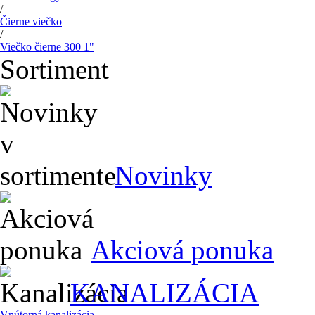
/
Čierne viečko
/
Viečko čierne 300 1"
Sortiment
Novinky
Akciová ponuka
KANALIZÁCIA
Vnútorná kanalizácia