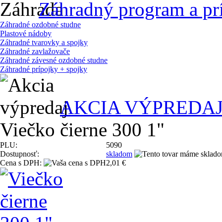
Záhradný program a pr
Záhradné ozdobné studne
Plastové nádoby
Záhradné tvarovky a spojky
Záhradné zavlažovače
Záhradné závesné ozdobné studne
Záhradné prípojky + spojky
AKCIA VÝPREDA
Viečko čierne 300 1"
PLU:
5090
Dostupnosť:
skladom
Cena s DPH:
2,01 €