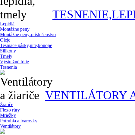
TESNENIE,LEP
Lepidlá
Montážne peny
Montážne peny-príslušenstvo
Oleje
Tesniace pásky,nite,konope
Silikóny
Tmely
Výstražné fólie
Tesnenia
VENTILÁTORY A
Žiariče
Flexo rúry
Mriežky
Potrubia a tvarovky
Ventilátory