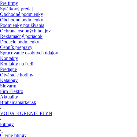
Pre firmy
Splátkový predaj
Obchodné podmienky
Obchodné podmienky
Podmienky používania
Ochrana osobných údajov
Reklamačný poriadok
Dodacie podmienky
Cenník prepravy
Spracovanie osobných údajov
Kontakty
Kontakty na ľudí
Predajne
Otváracie hodiny
Katalógy
Slovarm
Firn Elektro
Aktuality
Brahamamarket.sk
/
VODA-KÚRENIE-PLYN
/
Fitingy
/
Čierne fitingy