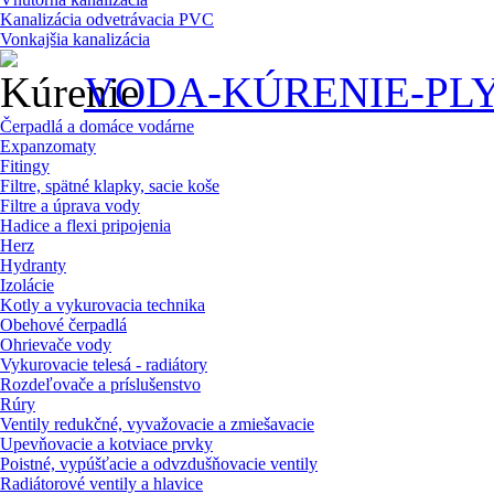
Kanalizácia odvetrávacia PVC
Vonkajšia kanalizácia
VODA-KÚRENIE-PL
Čerpadlá a domáce vodárne
Expanzomaty
Fitingy
Filtre, spätné klapky, sacie koše
Filtre a úprava vody
Hadice a flexi pripojenia
Herz
Hydranty
Izolácie
Kotly a vykurovacia technika
Obehové čerpadlá
Ohrievače vody
Vykurovacie telesá - radiátory
Rozdeľovače a príslušenstvo
Rúry
Ventily redukčné, vyvažovacie a zmiešavacie
Upevňovacie a kotviace prvky
Poistné, vypúšťacie a odvzdušňovacie ventily
Radiátorové ventily a hlavice