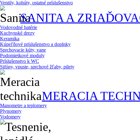
Ventily, kohúty, ostatné príslušenstvo
SANITA A ZRIAĎOV
Vodovodné batérie
Kuchynské drezy
Keramika
Kúpeľňové príslušenstvo a doplnky
Sprchovacie kúty, vane
Podomietkové moduly
Príslušenstvo k WC
Sifóny, vpuste, sprchové žľaby, pilety
MERACIA TECHN
Manometre a teplomery
Plynomery
Vodomery